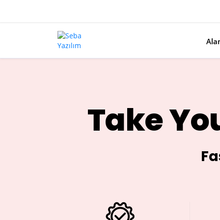
Ala
Take You
Fa