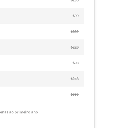
₺230
₺99
₺239
₺220
₺98
₺248
₺395
penas ao primeiro ano