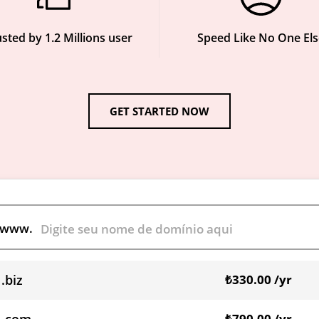
sted by 1.2 Millions user
Speed Like No One Els
GET STARTED NOW
www.
.biz
₺330.00 /yr
₺790.00 /yr