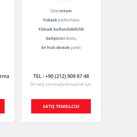
Özel
ortam
Yüksek
performans
Yüksek kullanılabilirlik
Geliştirici
dostu
En hızlı destek
yanıtı
ırma
TEL : +90 (212) 909 87 48
bir satış uzmanıyla konuşmak için.
SATIŞ TEMSILCISI