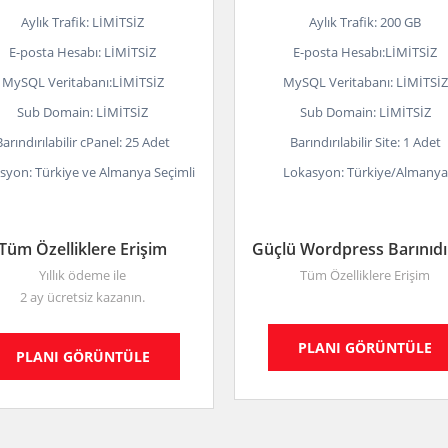
Aylık Trafik: LİMİTSİZ
Aylık Trafik: 200 GB
E-posta Hesabı: LİMİTSİZ
E-posta Hesabı:LİMİTSİZ
MySQL Veritabanı:LİMİTSİZ
MySQL Veritabanı: LİMİTSİZ
Sub Domain: LİMİTSİZ
Sub Domain: LİMİTSİZ
Barındırılabilir cPanel: 25 Adet
Barındırılabilir Site: 1 Adet
syon: Türkiye ve Almanya Seçimli
Lokasyon: Türkiye/Almanya
Tüm Özelliklere Erişim
Güçlü Wordpress Barınıd
Yıllık ödeme ile
Tüm Özelliklere Erişim
2 ay ücretsiz kazanın.
PLANI GÖRÜNTÜLE
PLANI GÖRÜNTÜLE