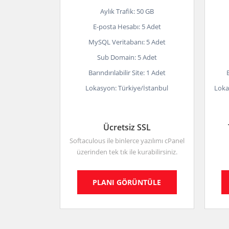
Aylık Trafik: 50 GB
E-posta Hesabı: 5 Adet
MySQL Veritabanı: 5 Adet
Sub Domain: 5 Adet
Barındırılabilir Site: 1 Adet
Lokasyon: Türkiye/İstanbul
Loka
Ücretsiz SSL
Softaculous ile binlerce yazılımı cPanel
üzerinden tek tık ile kurabilirsiniz.
PLANI GÖRÜNTÜLE