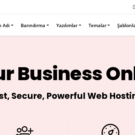
n Adı
Barındırma
Yazılımlar
Temalar
Şablonl
r Business On
st, Secure, Powerful Web Hosti