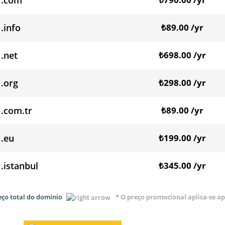
.com
.info
₺89.00 /yr
.net
₺698.00 /yr
.org
₺298.00 /yr
.com.tr
₺89.00 /yr
.eu
₺199.00 /yr
.istanbul
₺345.00 /yr
eço total do domínio
* O preço promocional aplica-se a