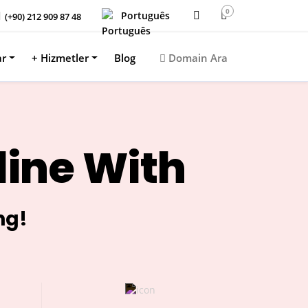
0
Português
(+90) 212 909 87 48
ar
+ Hizmetler
Blog
Domain Ara
line With
ng!