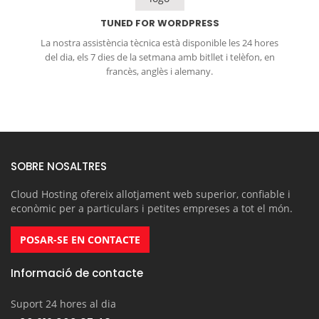
TUNED FOR WORDPRESS
La nostra assistència tècnica està disponible les 24 hores
del dia, els 7 dies de la setmana amb bitllet i telèfon, en
francès, anglès i alemany.
SOBRE NOSALTRES
Cloud Hosting ofereix allotjament web superior, confiable i
econòmic per a particulars i petites empreses a tot el món.
POSAR-SE EN CONTACTE
Informació de contacte
Suport 24 hores al dia