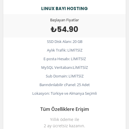
LINUX BAYI HOSTING
Başlayan Fiyatlar
₺54.90
SSD Disk Alanı: 20 GB
Aylık Trafik: LİMİTSİZ
E-posta Hesabı: LİMİTSİZ
MySQL Veritabanı:LİMİTSİZ
Sub Domain: LİMİTSİZ
Barındırılabilir cPanel: 25 Adet
Lokasyon: Türkiye ve Almanya Seçimli
Tüm Özelliklere Erişim
Yıllık ödeme ile
2 ay ücretsiz kazanın.