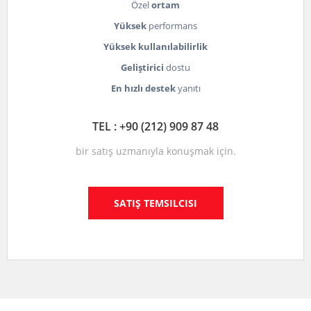
Özel
ortam
Yüksek
performans
Yüksek kullanılabilirlik
Geliştirici
dostu
En hızlı destek
yanıtı
TEL : +90 (212) 909 87 48
bir satış uzmanıyla konuşmak için.
SATIŞ TEMSILCISI