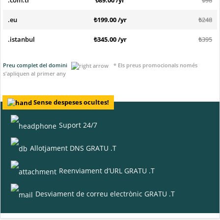
.eu
₺199.00 /yr
₺248
.istanbul
₺345.00 /yr
₺395
Preu complet del domini
* Els preus promocionals només
s'apliquen al primer any
Sense despeses ocultes!
Suport 24/7
Allotjament DNS GRATU .T
Reenviament d’URL GRATU .T
Desviament de correu electrònic GRATU .T