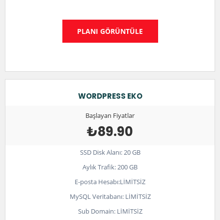
PLANI GÖRÜNTÜLE
WORDPRESS EKO
Başlayan Fiyatlar
₺89.90
SSD Disk Alanı: 20 GB
Aylık Trafik: 200 GB
E-posta Hesabı:LİMİTSİZ
MySQL Veritabanı: LİMİTSİZ
Sub Domain: LİMİTSİZ