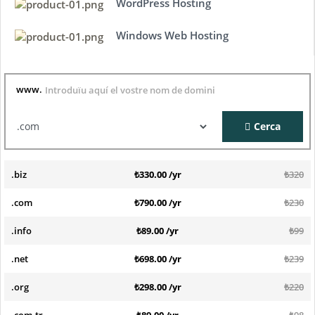
WordPress Hosting
Windows Web Hosting
www.
Cerca
.biz
₺330.00 /yr
₺320
.com
₺790.00 /yr
₺230
.info
₺89.00 /yr
₺99
.net
₺698.00 /yr
₺239
.org
₺298.00 /yr
₺220
.com.tr
₺89.00 /yr
₺98