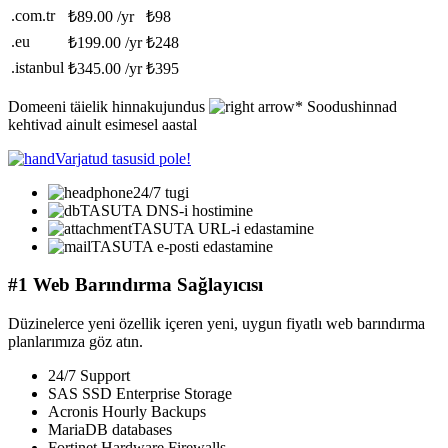
.com.tr
₺89.00 /yr
₺98
.eu
₺199.00 /yr
₺248
.istanbul
₺345.00 /yr
₺395
Domeeni täielik hinnakujundus
* Soodushinnad
kehtivad ainult esimesel aastal
Varjatud tasusid pole!
24/7 tugi
TASUTA DNS-i hostimine
TASUTA URL-i edastamine
TASUTA e-posti edastamine
#1 Web Barındırma Sağlayıcısı
Düzinelerce yeni özellik içeren yeni, uygun fiyatlı web barındırma
planlarımıza göz atın.
24/7 Support
SAS SSD Enterprise Storage
Acronis Hourly Backups
MariaDB databases
Fortinet Hardware Firewalls