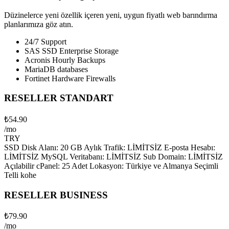
Düzinelerce yeni özellik içeren yeni, uygun fiyatlı web barındırma
planlarımıza göz atın.
24/7 Support
SAS SSD Enterprise Storage
Acronis Hourly Backups
MariaDB databases
Fortinet Hardware Firewalls
RESELLER STANDART
₺54.90
/mo
TRY
SSD Disk Alanı: 20 GB Aylık Trafik: LİMİTSİZ E-posta Hesabı:
LİMİTSİZ MySQL Veritabanı: LİMİTSİZ Sub Domain: LİMİTSİZ
Açılabilir cPanel: 25 Adet Lokasyon: Türkiye ve Almanya Seçimli
Telli kohe
RESELLER BUSINESS
₺79.90
/mo