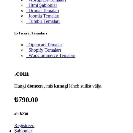
Html Şablonlar
Drupal Temaları
Joomla Temaları
Tumblr Temaları
E-Ticaret Temaları
Opencart Temalar
Shopify Temaları
WooCommerce Temaları
.com
Hangi
domeen
, mis
kunagi
läheb stiilist välja.
₺790.00
oli
₺230
Registreeri
Şablonlar