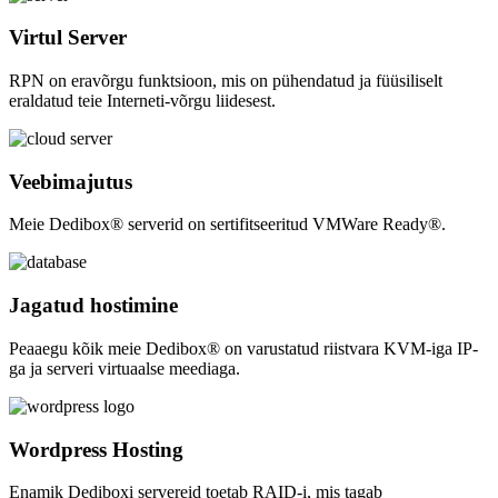
Virtul Server
RPN on eravõrgu funktsioon, mis on pühendatud ja füüsiliselt
eraldatud teie Interneti-võrgu liidesest.
Veebimajutus
Meie Dedibox® serverid on sertifitseeritud VMWare Ready®.
Jagatud hostimine
Peaaegu kõik meie Dedibox® on varustatud riistvara KVM-iga IP-
ga ja serveri virtuaalse meediaga.
Wordpress Hosting
Enamik Dediboxi servereid toetab RAID-i, mis tagab