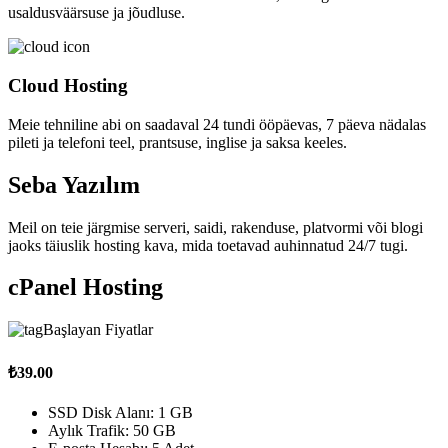
usaldusväärsuse ja jõudluse.
Cloud Hosting
Meie tehniline abi on saadaval 24 tundi ööpäevas, 7 päeva nädalas
pileti ja telefoni teel, prantsuse, inglise ja saksa keeles.
Seba Yazılım
Meil on teie järgmise serveri, saidi, rakenduse, platvormi või blogi
jaoks täiuslik hosting kava, mida toetavad auhinnatud 24/7 tugi.
cPanel Hosting
Başlayan Fiyatlar
₺39.00
SSD Disk Alanı: 1 GB
Aylık Trafik: 50 GB