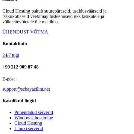
Cloud Hosting pakub suurepäraseid, usaldusväärseid ja
taskukohaseid veebimajutusteenuseid üksikisikutele ja
väikeettevõtetele üle maailma.
ÜHENDUST VÕTMA
Kontaktinfo
24/7 tugi
+90 212 909 87 48
E-post
support@sebayazilim.net
Kasulikud lingid
Pühendatud serverid
Windowsi hostimine
Cloud Hosting
Linuxi serverid