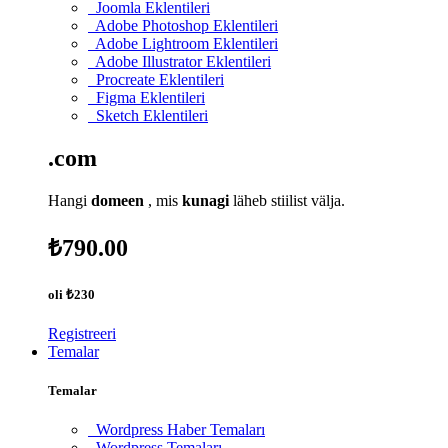
Joomla Eklentileri
Adobe Photoshop Eklentileri
Adobe Lightroom Eklentileri
Adobe Illustrator Eklentileri
Procreate Eklentileri
Figma Eklentileri
Sketch Eklentileri
.com
Hangi
domeen
, mis
kunagi
läheb stiilist välja.
₺790.00
oli
₺230
Registreeri
Temalar
Temalar
Wordpress Haber Temaları
Wordpress Temaları