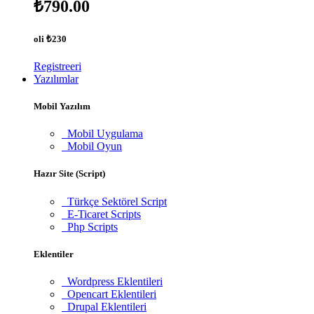
₺790.00
oli
₺230
Registreeri
Yazılımlar
Mobil Yazılım
Mobil Uygulama
Mobil Oyun
Hazır Site (Script)
Türkçe Sektörel Script
E-Ticaret Scripts
Php Scripts
Eklentiler
Wordpress Eklentileri
Opencart Eklentileri
Drupal Eklentileri