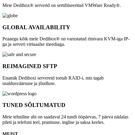
Meie Dedibox® serverid on sertifitseeritud VMWare Ready®.
GLOBAL AVAILABILITY
Peaaegu kõik meie Dedibox® on varustatud riistvara KVM-iga IP-
ga ja serveri virtuaalse meediaga.
REIMAGINED SFTP
Enamik Dediboxi servereid toetab RAID-i, mis tagab
usaldusväärsuse ja jõudluse.
TUNED SÕLTUMATUD
Meie tehniline abi on saadaval 24 tundi ööpäevas, 7 päeva nädalas
pileti ja telefoni teel, prantsuse, inglise ja saksa keeles.
MEIST