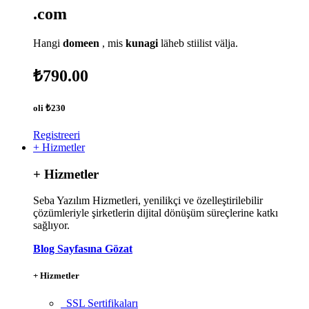
.com
Hangi
domeen
, mis
kunagi
läheb stiilist välja.
₺790.00
oli
₺230
Registreeri
+ Hizmetler
+ Hizmetler
Seba Yazılım Hizmetleri, yenilikçi ve özelleştirilebilir
çözümleriyle şirketlerin dijital dönüşüm süreçlerine katkı
sağlıyor.
Blog Sayfasına Gözat
+ Hizmetler
SSL Sertifikaları