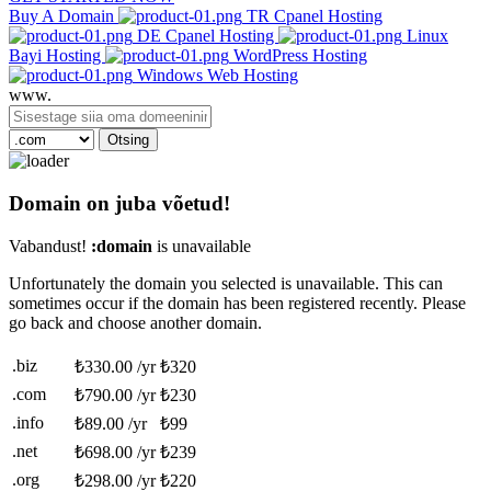
Buy A Domain
TR Cpanel Hosting
DE Cpanel Hosting
Linux
Bayi Hosting
WordPress Hosting
Windows Web Hosting
www.
Otsing
Domain on juba võetud!
Vabandust!
:domain
is unavailable
Unfortunately the domain you selected is unavailable. This can
sometimes occur if the domain has been registered recently. Please
go back and choose another domain.
.biz
₺330.00 /yr
₺320
.com
₺790.00 /yr
₺230
.info
₺89.00 /yr
₺99
.net
₺698.00 /yr
₺239
.org
₺298.00 /yr
₺220