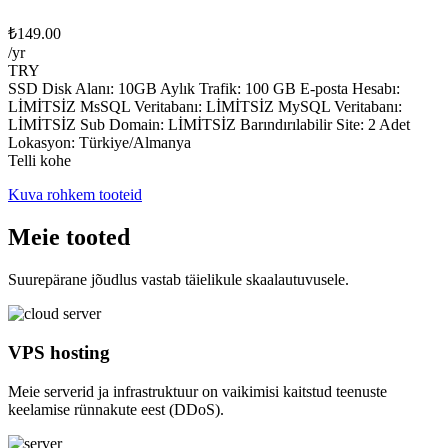
₺149.00
/yr
TRY
SSD Disk Alanı: 10GB Aylık Trafik: 100 GB E-posta Hesabı:
LİMİTSİZ MsSQL Veritabanı: LİMİTSİZ MySQL Veritabanı:
LİMİTSİZ Sub Domain: LİMİTSİZ Barındırılabilir Site: 2 Adet
Lokasyon: Türkiye/Almanya
Telli kohe
Kuva rohkem tooteid
Meie tooted
Suurepärane jõudlus vastab täielikule skaalautuvusele.
VPS hosting
Meie serverid ja infrastruktuur on vaikimisi kaitstud teenuste
keelamise rünnakute eest (DDoS).