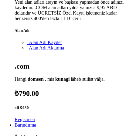
Yeni alan adları arayın ve başkası yapmadan önce adınızı
kaydedin. .COM alan adları yılda yalnızca 9,95 ABD
dolarıdır ve ÜCRETSİZ Özel Kayıt, işletmeniz kadar
benzersiz 400'den fazla TLD içerir
Alan Adı
Alan Adı Kaydet
Alan Adı Aktarma
.com
Hangi
domeen
, mis
kunagi
läheb stiilist välja.
₺790.00
oli
₺230
Registreeri
Barındırma