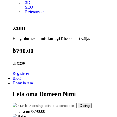
3D
SEO
Referanslar
.com
Hangi
domeen
, mis
kunagi
läheb stiilist välja.
₺790.00
oli
₺230
Registreeri
Blog
Domain Ara
Leia oma
Domeen
Nimi
Otsing
.
com
₺790.00