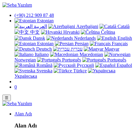
(+90) 212 909 87 48
Estonian
العربية
Azerbaijani
Català
中文
Hrvatski
Čeština
Dansk
Nederlands
English
Estonian
Persian
Français
Deutsch
עברית
Magyar
Italiano
Macedonian
Norwegian
Português
Português
Română
Русский
Español
Svenska
Türkçe
Українська
0
☰
Alan Adı
Alan Adı