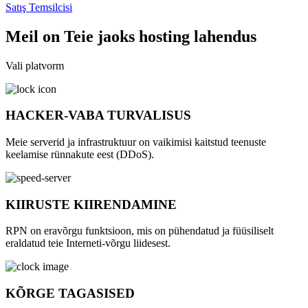
Satış Temsilcisi
Meil on Teie jaoks hosting lahendus
Vali platvorm
HACKER-VABA TURVALISUS
Meie serverid ja infrastruktuur on vaikimisi kaitstud teenuste
keelamise rünnakute eest (DDoS).
KIIRUSTE KIIRENDAMINE
RPN on eravõrgu funktsioon, mis on pühendatud ja füüsiliselt
eraldatud teie Interneti-võrgu liidesest.
KÕRGE TAGASISED