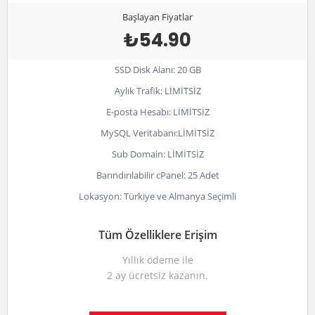
Başlayan Fiyatlar
₺54.90
SSD Disk Alanı: 20 GB
Aylık Trafik: LİMİTSİZ
E-posta Hesabı: LİMİTSİZ
MySQL Veritabanı:LİMİTSİZ
Sub Domain: LİMİTSİZ
Barındırılabilir cPanel: 25 Adet
Lokasyon: Türkiye ve Almanya Seçimli
Tüm Özelliklere Erişim
Yıllık ödeme ile
2 ay ücretsiz kazanın.