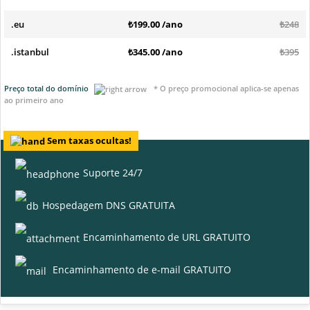
.eu
₺199.00 /ano
₺248
.istanbul
₺345.00 /ano
₺395
Preço total do domínio
* O preço promocional aplica-se apenas
ao primeiro ano
Sem taxas ocultas!
Suporte 24/7
Hospedagem DNS GRATUITA
Encaminhamento de URL GRATUITO
Encaminhamento de e-mail GRATUITO