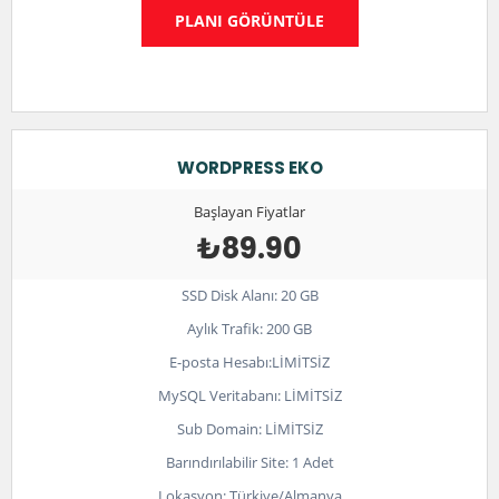
PLANI GÖRÜNTÜLE
WORDPRESS EKO
Başlayan Fiyatlar
₺89.90
SSD Disk Alanı: 20 GB
Aylık Trafik: 200 GB
E-posta Hesabı:LİMİTSİZ
MySQL Veritabanı: LİMİTSİZ
Sub Domain: LİMİTSİZ
Barındırılabilir Site: 1 Adet
Lokasyon: Türkiye/Almanya