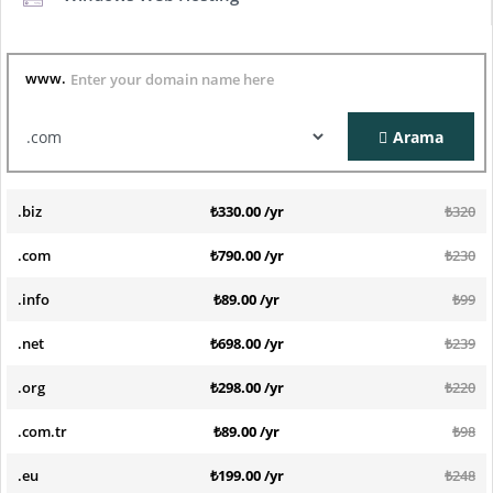
www.
Arama
.biz
₺330.00 /yr
₺320
.com
₺790.00 /yr
₺230
.info
₺89.00 /yr
₺99
.net
₺698.00 /yr
₺239
.org
₺298.00 /yr
₺220
.com.tr
₺89.00 /yr
₺98
.eu
₺199.00 /yr
₺248