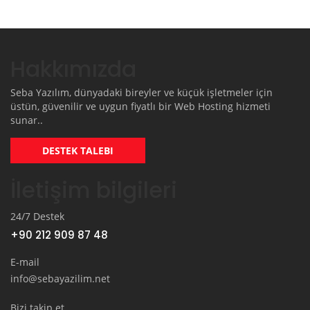
Hakkımızda
Seba Yazılım, dünyadaki bireyler ve küçük işletmeler için
üstün, güvenilir ve uygun fiyatlı bir Web Hosting hizmeti
sunar..
DESTEK TALEBI
İletişim bilgileri
24/7 Destek
+90 212 909 87 48
E-mail
info@sebayazilim.net
Bizi takip et