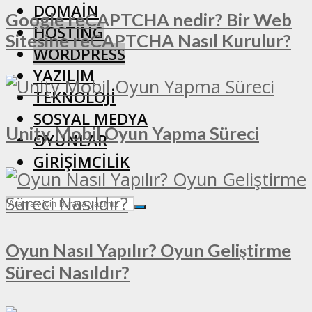
DOMAIN
Google reCAPTCHA nedir? Bir Web
HOSTING
Sitesine reCAPTCHA Nasıl Kurulur?
WORDPRESS
YAZILIM
TEKNOLOJI
SOSYAL MEDYA
Unity Mobil Oyun Yapma Süreci
OYUNLAR
GIRIŞIMCILIK
Oyun Nasıl Yapılır? Oyun Geliştirme
Süreci Nasıldır?