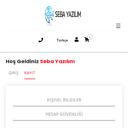
☰
0
Türkçe
Hoş Geldiniz
Seba Yazılım
GIRIŞ
KAYIT
KIŞISEL BILGILER
HESAP GÜVENLIĞI