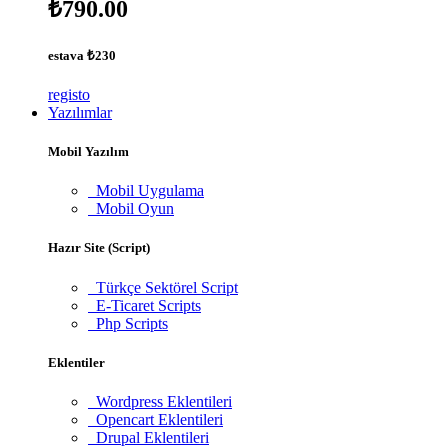
₺790.00
estava
₺230
registo
Yazılımlar
Mobil Yazılım
Mobil Uygulama
Mobil Oyun
Hazır Site (Script)
Türkçe Sektörel Script
E-Ticaret Scripts
Php Scripts
Eklentiler
Wordpress Eklentileri
Opencart Eklentileri
Drupal Eklentileri