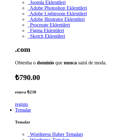
Joomla Eklentileri
Adobe Photoshop Eklentileri
Adobe Lightroom Eklentileri
Adobe Illustrator Eklentileri
Procreate Eklentileri
Figma Eklentileri
Sketch Eklentileri
.com
Obtenha o
domínio
que
nunca
sairá de moda.
₺790.00
estava
₺230
registo
Temalar
Temalar
Wordpress Haber Temaları
Wordpress Temaları