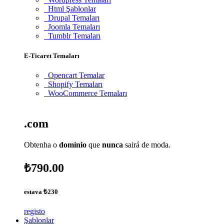
Html Şablonlar
Drupal Temaları
Joomla Temaları
Tumblr Temaları
E-Ticaret Temaları
Opencart Temalar
Shopify Temaları
WooCommerce Temaları
.com
Obtenha o
domínio
que
nunca
sairá de moda.
₺790.00
estava
₺230
registo
Şablonlar