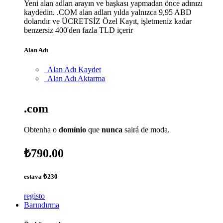
Yeni alan adları arayın ve başkası yapmadan önce adınızı
kaydedin. .COM alan adları yılda yalnızca 9,95 ABD
dolarıdır ve ÜCRETSİZ Özel Kayıt, işletmeniz kadar
benzersiz 400'den fazla TLD içerir
Alan Adı
Alan Adı Kaydet
Alan Adı Aktarma
.com
Obtenha o
domínio
que
nunca
sairá de moda.
₺790.00
estava
₺230
registo
Barındırma