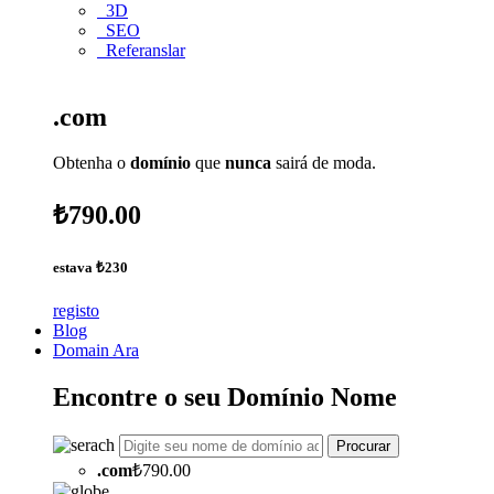
3D
SEO
Referanslar
.com
Obtenha o
domínio
que
nunca
sairá de moda.
₺790.00
estava
₺230
registo
Blog
Domain Ara
Encontre o seu
Domínio
Nome
Procurar
.
com
₺790.00