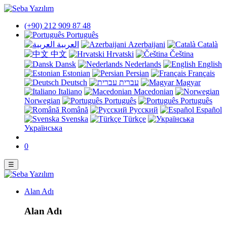
(+90) 212 909 87 48
Português
العربية
Azerbaijani
Català
中文
Hrvatski
Čeština
Dansk
Nederlands
English
Estonian
Persian
Français
Deutsch
עברית
Magyar
Italiano
Macedonian
Norwegian
Português
Português
Română
Русский
Español
Svenska
Türkçe
Українська
0
☰
Alan Adı
Alan Adı