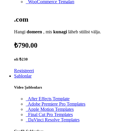
WooCommerce Temaları
.com
Hangi
domeen
, mis
kunagi
läheb stiilist välja.
₺790.00
oli
₺230
Registreeri
Şablonlar
Video Şablonları
After Effects Template
Adobe Premiere Pro Templates
Apple Motion Templates
Final Cut Pro Templates
DaVinci Resolve Templates