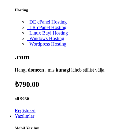
Hosting
DE cPanel Hosting
TR cPanel Hosting
Linux Bayi Hosting
Windows Hosting
Wordpress Hosting
.com
Hangi
domeen
, mis
kunagi
läheb stiilist välja.
₺790.00
oli
₺230
Registreeri
Yazılımlar
Mobil Yazılım