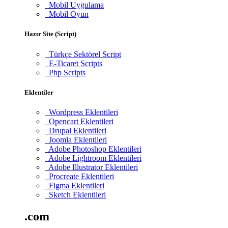
Mobil Uygulama
Mobil Oyun
Hazır Site (Script)
Türkçe Sektörel Script
E-Ticaret Scripts
Php Scripts
Eklentiler
Wordpress Eklentileri
Opencart Eklentileri
Drupal Eklentileri
Joomla Eklentileri
Adobe Photoshop Eklentileri
Adobe Lightroom Eklentileri
Adobe Illustrator Eklentileri
Procreate Eklentileri
Figma Eklentileri
Sketch Eklentileri
.com