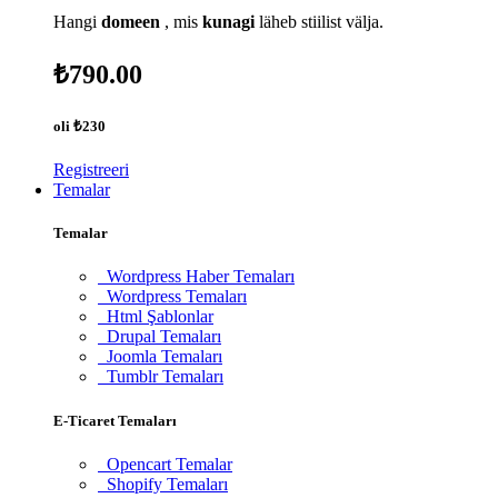
Hangi
domeen
, mis
kunagi
läheb stiilist välja.
₺790.00
oli
₺230
Registreeri
Temalar
Temalar
Wordpress Haber Temaları
Wordpress Temaları
Html Şablonlar
Drupal Temaları
Joomla Temaları
Tumblr Temaları
E-Ticaret Temaları
Opencart Temalar
Shopify Temaları