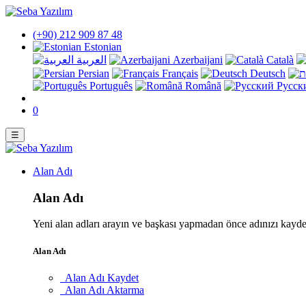
(+90) 212 909 87 48
Estonian
العربية
Azerbaijani
Català
Persian
Français
Deutsch
Português
Română
Русск
0
☰
Alan Adı
Alan Adı
Yeni alan adları arayın ve başkası yapmadan önce adınızı kayd
Alan Adı
Alan Adı Kaydet
Alan Adı Aktarma