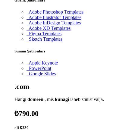
Grafik Şablonları
Adobe Photoshop Templates
Adobe Illustrator Templates
Adobe InDesign Templates
Adobe XD Templates
Figma Templates
Sketch Templates
Sunum Şablonları
Apple Keynote
PowerPoint
Google Slides
.com
Hangi
domeen
, mis
kunagi
läheb stiilist välja.
₺790.00
oli
₺230