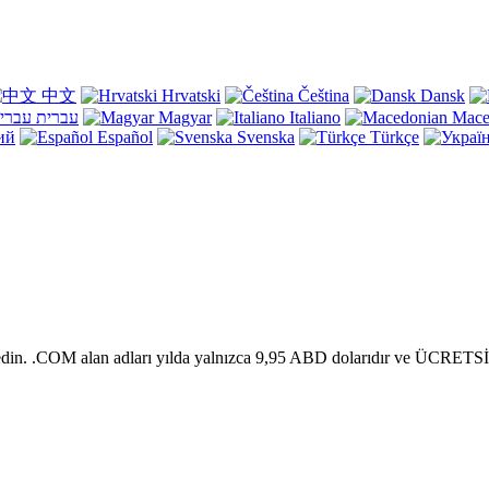
中文
Hrvatski
Čeština
Dansk
עברית
Magyar
Italiano
Mace
ий
Español
Svenska
Türkçe
edin. .COM alan adları yılda yalnızca 9,95 ABD dolarıdır ve ÜCRETSİZ