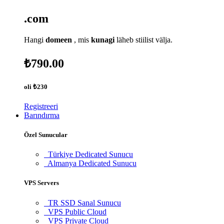
.com
Hangi
domeen
, mis
kunagi
läheb stiilist välja.
₺790.00
oli
₺230
Registreeri
Barındırma
Özel Sunucular
Türkiye Dedicated Sunucu
Almanya Dedicated Sunucu
VPS Servers
TR SSD Sanal Sunucu
VPS Public Cloud
VPS Private Cloud