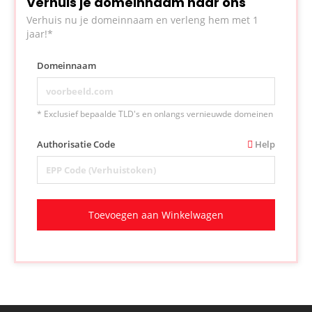
Verhuis je domeinnaam naar ons
Verhuis nu je domeinnaam en verleng hem met 1
jaar!*
Domeinnaam
* Exclusief bepaalde TLD's en onlangs vernieuwde domeinen
Authorisatie Code
Help
Toevoegen aan Winkelwagen