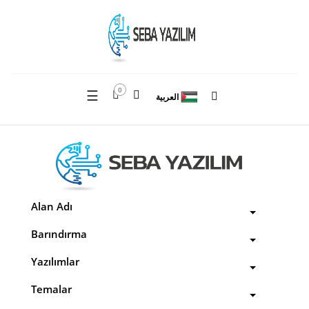
0
☰
العربية
Alan Adı
Barındırma
Yazılımlar
Temalar