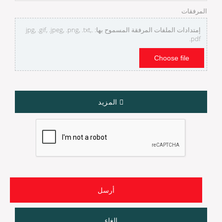
المرفقات
إمتدادات الملفات المرفقة المسموح بها: .jpg, .gif, .jpeg, .png, .txt,
.pdf
Choose file
المزيد
إلغاء