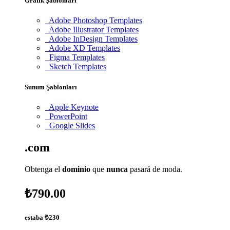
Grafik Şablonları
Adobe Photoshop Templates
Adobe Illustrator Templates
Adobe InDesign Templates
Adobe XD Templates
Figma Templates
Sketch Templates
Sunum Şablonları
Apple Keynote
PowerPoint
Google Slides
.com
Obtenga el
dominio
que
nunca
pasará de moda.
₺790.00
estaba
₺230