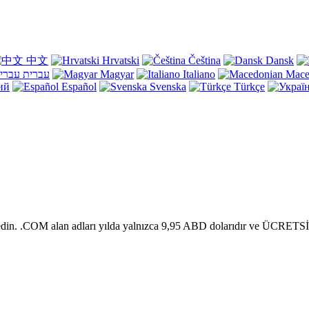
中文
Hrvatski
Čeština
Dansk
עברית
Magyar
Italiano
Mace
ий
Español
Svenska
Türkçe
edin. .COM alan adları yılda yalnızca 9,95 ABD dolarıdır ve ÜCRETSİZ