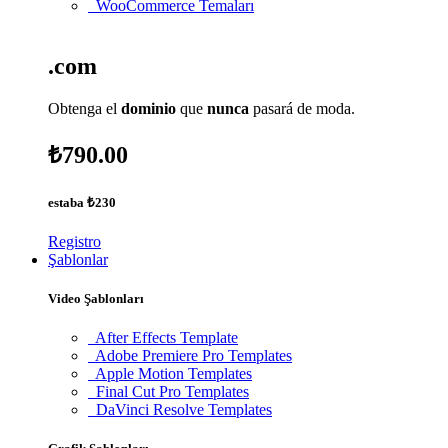
WooCommerce Temaları
.com
Obtenga el
dominio
que
nunca
pasará de moda.
₺790.00
estaba
₺230
Registro
Şablonlar
Video Şablonları
After Effects Template
Adobe Premiere Pro Templates
Apple Motion Templates
Final Cut Pro Templates
DaVinci Resolve Templates