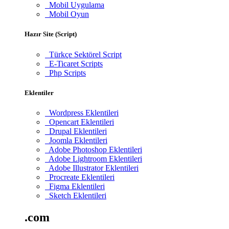
Mobil Uygulama
Mobil Oyun
Hazır Site (Script)
Türkçe Sektörel Script
E-Ticaret Scripts
Php Scripts
Eklentiler
Wordpress Eklentileri
Opencart Eklentileri
Drupal Eklentileri
Joomla Eklentileri
Adobe Photoshop Eklentileri
Adobe Lightroom Eklentileri
Adobe Illustrator Eklentileri
Procreate Eklentileri
Figma Eklentileri
Sketch Eklentileri
.com