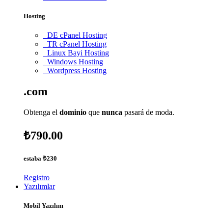
Hosting
DE cPanel Hosting
TR cPanel Hosting
Linux Bayi Hosting
Windows Hosting
Wordpress Hosting
.com
Obtenga el
dominio
que
nunca
pasará de moda.
₺790.00
estaba
₺230
Registro
Yazılımlar
Mobil Yazılım