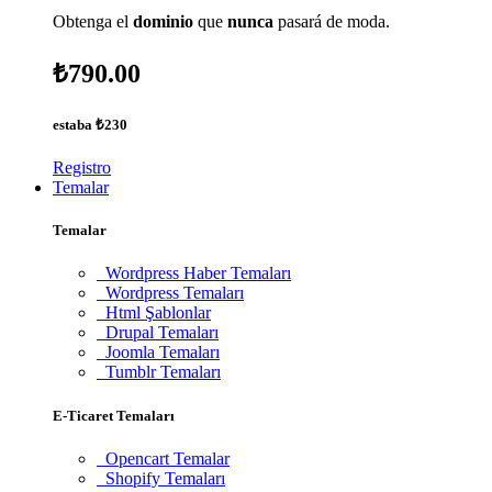
Obtenga el
dominio
que
nunca
pasará de moda.
₺790.00
estaba
₺230
Registro
Temalar
Temalar
Wordpress Haber Temaları
Wordpress Temaları
Html Şablonlar
Drupal Temaları
Joomla Temaları
Tumblr Temaları
E-Ticaret Temaları
Opencart Temalar
Shopify Temaları