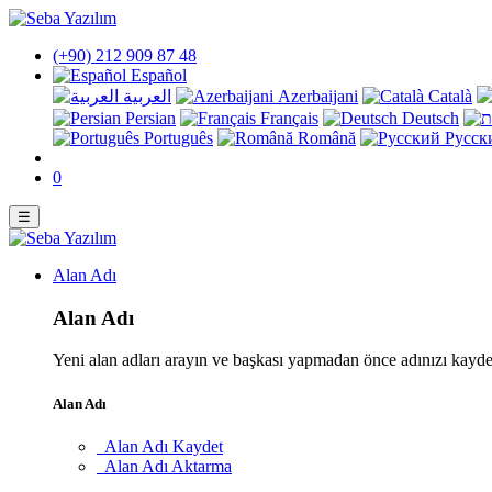
(+90) 212 909 87 48
Español
العربية
Azerbaijani
Català
Persian
Français
Deutsch
Português
Română
Русск
0
☰
Alan Adı
Alan Adı
Yeni alan adları arayın ve başkası yapmadan önce adınızı kayd
Alan Adı
Alan Adı Kaydet
Alan Adı Aktarma